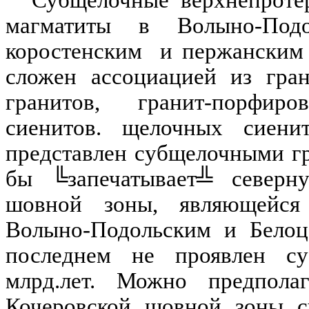
Субщелочные
верхнепроте
магматиты
в
Волыно-Подо
коростенским
и
пержанским
сложен ассоциацией из гра
гранитов,
гранит-порфиров
сиенитов
.
щ
елочных сиен
представлен субщелочными г
бы ╚запечатывает╩ север
шовной зоны, являющейся
Волыно-Подольским
и
Белоц
последнем не проявлен с
млрд
.л
ет. Можно предпола
Кочеровской
шовной зоны су