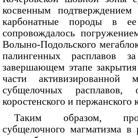
косвенным подтверждением 
карбонатные породы в ее
сопровождалось погружением
Волыно-Подольского
мегабло
палингенных
расплавов за
завершающем этапе закрытия
части активизированной 
субщелочных расплавов, 
коростенского
и
пержанского
к
Таким образом, прояв
субщелочного
магматизма
в