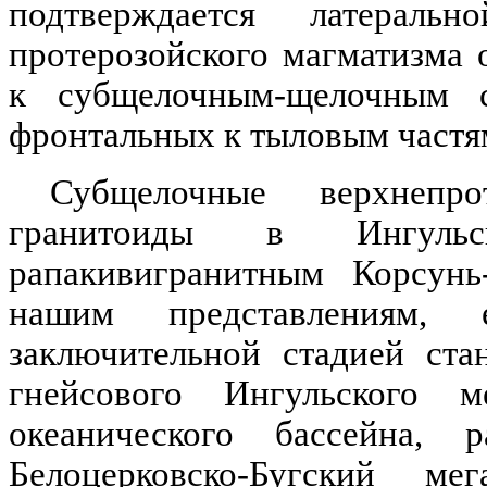
подтверждается латеральн
протерозойского
магматизма
о
к
субщелочным-щелочным
с
фронтальных к тыловым частя
Субщелочные
верхнепрот
гранитоиды
в
Ингульс
рапакивигранитным
Корсунь
нашим представлениям,
заключительной стадией ста
гнейсового
Ингульского
м
океанического бассейна, 
Белоцерковско-Бугский
мег