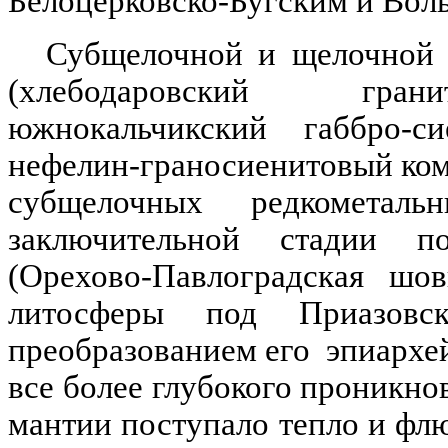
Белоцерковско-Бугским
и
Вол
Субщелочной и щелочно
(
хлебодаровский
грани
южнокальчикский
габбро-сие
нефелин-граносиенитовый
ком
субщелочных
редкометаль
заключительной стадии 
(
Орехово-Павлоградская
шовн
литосферы под Приазов
преобразованием его
эпиархе
все более глубокого проникно
мантии поступало тепло и
фл