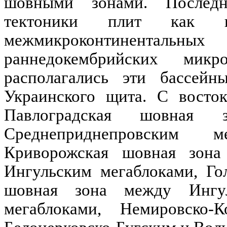
шовными зонами. Последн
тектоники плит как
межмикроконтинентальных
б
раннедокембрийских
микро
располагались эти бассей
Украинского щита. С восто
Павлоградская
шовная 
Среднеприднепровским
м
Криворожская
шовная зон
Ингульским
мегаблоками
,
Го
шовная зона между
Ингу
мегаблоками
,
Немировско-К