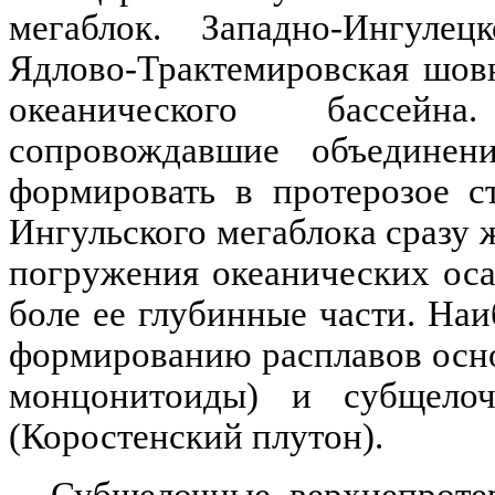
мегаблок
.
Западно-Ингулецк
Ядлово-Трактемировская
шовн
океанического бассейн
сопровождавшие объедине
формировать в протерозое с
Ингульского
мегаблока
сразу 
погружения океанических ос
боле ее глубинные части. На
формированию расплавов осно
монцонитоиды
) и субщело
(
Коростенский
плутон
).