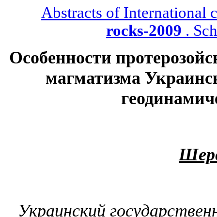
Abstracts of International
rocks-
2009
.
Sc
Особенности протерозойс
магматизма Украинск
геодинамич
Шер
Украинский государственн