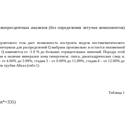
люоресцентных анализов (без определения летучих компонентов)
рлитового тела дает возможность построить модель постмагматического
интервала для распределений Q выбрана произвольно и остается неизменной
0 Q изменяется от -1.0 % до больших отрицательных значений. Породы этой
 и наличие минералов зоны гипергенеза: гипса, диоктаэдрических слюд и,
 от 4.00% до 5.99%; стадия 3 – от 6.00% до 11,99%; стадия 4 – от 12.00% до
ь трубки Айхал (табл.1)
Таблица 1
(
n
*=331)