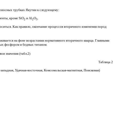
зоносных трубках Якутии к следующему:
ненты, кроме SiO
и Al
O
.
2
2
3
носиться. Как правило, окончание процессов вторичного изменения пород
живается на фоне возрастания нормативного вторичного кварца. Главными
тых фосфором и бедных титаном.
ои значения (табл.2)
Таблица 2
ападная, Удачная-восточная, Комсомольская-магнитная, Поисковая)