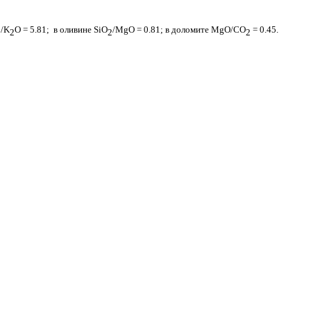
/
K
O
= 5.81; в оливине
SiO
/
MgO
= 0.81; в доломите
MgO
/
CO
= 0.45.
2
2
2
2