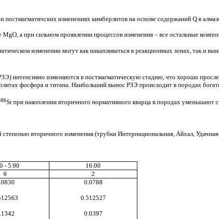
ри постмагматичских изменениях кимберлитов на основе содержаний Q в алма
 MgO, а при сильном проявлении процессов изменения – все остальные компо
матическом изменении могут как накапливаться в реакционных зонах, так и вы
РЗЭ) интенсивно изменяются в постмагматическую стадию, что хорошо просле
рлитах фосфора и титана. Наибольший вынос РЗЭ происходит в породах бога
86
/
Sr
при накоплении вторичного нормативного кварца в породах уменьшают св
степенью вторичного изменения (трубки Интернациональная, Айхал, Удачная-з
0 -
5.90
16.00
6
2
.0830
0.0788
512563
0.
512527
.1342
0.0397