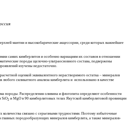
оссия
ерхней мантии и высокобарические акцессории, среди которых важнейшее
имии самих кимберлитов и особенно вариациям их составов в отношении
агматические породы щелочно-ультраосновного состава, подвержены
проявлений изучены недостаточно.
расчетной оценкой эквивалентного нерастворимого остатка – минералов
 любого силикатного анализа кимберлита и использовано в качестве
ма породы. Распределения оливина и флогопита определяют особенности
и SiO
и MgO в 90 кимберлитовых телах Якутской кимберлитовой провинции
2
их количества связано с серьезными трудностями. Поэтому избыточные
в главных породообразующих минералов кимберлита, а также минералов-