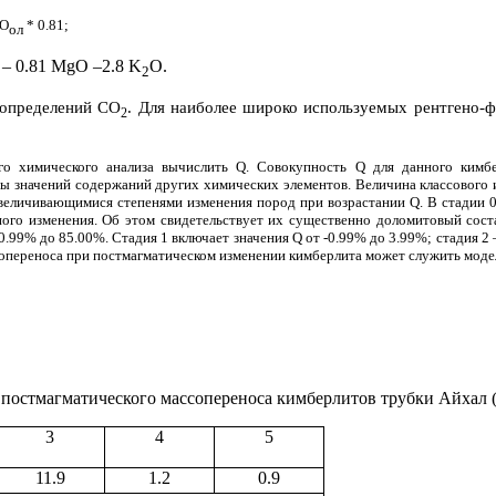
O
*
0.81;
ол
– 0.81
MgO
–2.8
K
O
.
2
2
 определений СО
. Для наиболее широко используемых рентгено-ф
2
о химического анализа вычислить Q. Совокупность Q для данного кимбе
ы значений содержаний других химических элементов. Величина классового 
увеличивающимися степенями изменения пород при возрастании Q. В стадии 
го изменения. Об этом свидетельствует их существенно доломитовый состав
.99% до 85.00%. Стадия 1 включает значения Q от -0.99% до 3.99%; стадия 2 –
опереноса при постмагматическом изменении кимберлита может служить модел
постмагматического массопереноса кимберлитов трубки Айхал 
3
4
5
11.9
1.2
0.9