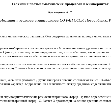
Геохимия постмагматических процессов в кимберлитах
Кузнецова Л.Г.
Институт геологии и минералогии СО РАН СССР, Новосибирск, Р
нных магматических расплавов. Они содержат фрагменты пород и минералов в
иала кимберлитов в последнее время все большее внимание уделяется петрох
 Однако, эти исследования затруднены тем, что кимберлиты, как и другие м
ри этих изменениях кимберлитов и эффективные критерии интенсивности их 
опереноса при постмагматических изменениях кимберлитов с одновременной 
чного кварца” может быть вычислено по предложенным простым алгоритмам для
ин, кальцит и флогопит. Другие минералы обычно составляют менее 1% объе
тельный характер. Корреляционная зависимость между средними содержаниям
к и скрытокристаллические разности вторичного кварца. Прямое определение 
тивный вторичный кварц - Q. Расчет
Q
произведен на основе средних составо