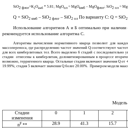
SiO
=К
О
*
5.81;
MgO
=
MgO
–
MgO
;
SiO
=
Mg
2 флог
ол
кмб
флог
2 ол
2
кмб
Q
=
SiO
–
SiO
–
SiO
По варианту С:
Q
=
SiO
2 кмб
2 флог
2 ол
Использование алгоритмов А и Б оптимально при наличии
рекомендуется использование алгоритма С.
Алгоритмы вычисления нормативного кварца позволют для каждог
массопереноса, где распределению частот значений
Q
соответствуют частот
для всех кимберлитовых тел. Всего выделено 6 стадий с последовательно 
стадии отнесены к кимберлитам, доломитизированным в процессе вторично
возможно, терригенного кварца. Остальные стадии включают значения Q от -0
19.99%; стадия 5 включает значения Q более 20.00%. Примером модели маас
Модель 
Стадии
0
1
2
изменения
F
28.9
41.3
15.7
n
**