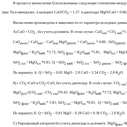
В процессе вычисления
Q
использованы следующие отношения между
(мас.%) в минералах: в кальците СаО/СО
= 1.27; в диопсиде
MgO
/
CaO
= 0.86
2
Вычисления произведены в зависимости от характера исходных данн
А) СаО >
CO
, без учета доломита. В этом случае: СаО
= СО
*
1
2
клц
2 кмб
СаО
= СаО
– СаО
;
MgO
= СаО
*
0.86 ;
SiO
диопс
2диопс
диопс
кмб
клц
диопс
MgO
=
K
O
*
3.72;
SiO
=
K
O
*
5.81;
MgO
=
MgO
флог
2
кмб
2 флог
2
кмб
ол
SiO
=
MgO
*
0.81;
Q
=
SiO
–
SiO
–
SiO
–
SiO
2 ол
ол
2 кмб
2 ол
2 диопс
2 ф
По варианту А:
Q
=
SiO
– 0.81
MgO
– 2.0
CaO
+ 2.54
CO
– 2.8
K
O
.
2
2
2
Б) с СО
>
CaO
и СО
=
Ca
О, без учета диопсида. В этом случае: СО
2
2
2 клц
MgO
=(СО
–СО
)
*
0.45;
MgO
=
K
O
*
3.72;
MgO
дол
флог
2
кмб
ол
2 кмб
2 клц
SiO
=
K
O
*
5.81;
SiO
=
MgO
*
0.81;
Q
=
SiO
–
Si
2 флог
2
кмб
2 ол
ол
2 кмб
По варианту Б:
Q
=
SiO
– 0.81
MgO
– 0.28
CaO
+ 0.36
CO
– 2.8
K
O
.
2
2
2
С) Упрощенный алгоритм без учета диопсида и доломита:
MgO
=
флог