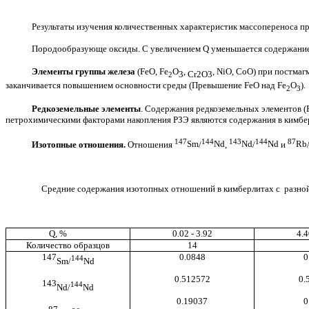
Результаты изучения количественных характеристик массопереноса п
Породообразующе оксиды
. С увеличением Q уменьшается содержание
Элементы группы железа
(FeO, Fe
O
,
,
NiO
,
CoO
) при постмаг
3
Cr
2
O
3
2
заканчивается повышением основности среды (Превышение FeO над Fe
O
).
2
3
Редкоземельные элементы
. Содержания редкоземельных элементов (
петрохимическими факторами накопления РЗЭ являются содержания в кимбе
147
144
143
144
87
Изотопные отношения.
Отношения
Sm
/
Nd
,
Nd
/
Nd
и
Rb
Средние содержания изотопных отношений в кимберлитах с разной 
Q, %
0.02
-
3.92
4.
4
Количество образцов
14
147
0.0848
0
144
Sm/
Nd
0.512572
0.
143
144
Nd/
Nd
0.19037
0