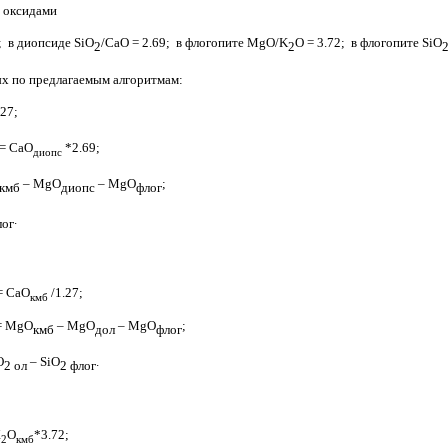
 оксидами
; в диопсиде
SiO
/
CaO
= 2.69; в флогопите
MgO
/
K
O
= 3.72; в флогопите
SiO
2
2
ых по предлагаемым алгоритмам:
.27;
= СаО
*
2.69;
диопс
–
MgO
–
MgO
;
кмб
диопс
флог
.
лог
= СаО
/1.27;
кмб
=
MgO
–
MgO
–
MgO
;
кмб
дол
флог
O
–
SiO
.
2 ол
2 флог
К
О
*
3.72;
2
кмб