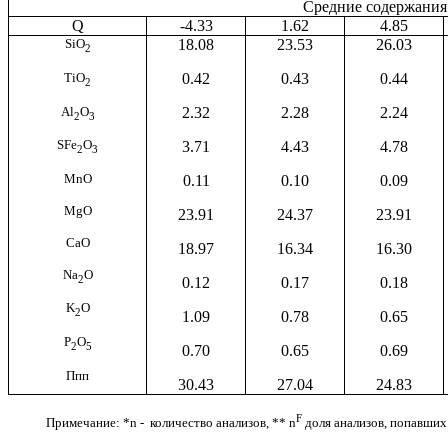
Средние содержания
Q
-4.33
1.62
4.85
SiO
18.08
23.53
26.03
2
TiO
0.42
0.43
0.44
2
Al
O
2.32
2.28
2.24
2
3
S
Fe
O
3.71
4.43
4.78
2
3
MnO
0.11
0.10
0.09
MgO
23.91
24.37
23.91
CaO
18.97
16.34
16.30
Na
O
2
0.12
0.17
0.18
K
O
2
1.09
0.78
0.65
P
O
2
5
0.70
0.65
0.69
Ппп
30.43
27.04
24.83
F
Примечание: *n - количество анализов, ** n
доля анализов, попавших