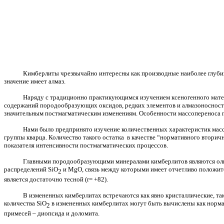
Кимберлиты чрезвычайно интересны как производные наиболее глуби
значение имеет алмаз.
Наряду с традиционно практикующимся изучением ксеногенного матер
содержаний породообразующих оксидов, редких элементов и алмазоносности.
значительным постмагматическим изменениям. Особенности массопереноса п
Нами было предпринято изучение количественных характеристик масс
группы кварца. Количество такого остатка в качестве “нормативного втори
показателя интенсивности постмагматических процессов.
Главными породообразующими минералами кимберлитов являются олив
распределений
SiO
и
MgO
, связь между которыми имеет отчетливо положи
2
является достаточно тесной (r= +82).
В измененных кимберлитах встречаются как явно кристаллические, та
количества
SiO
в измененных кимберлитах могут быть вычислены как норма
2
примесей – диопсида и доломита.