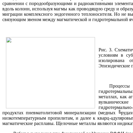
сравнении с породообразующими и радиоактивными элементам
вдоль колонн, используя магмы как проводящую среду и образ
миграции комплексного эндогенного теплоносителя. Но не вы
связующим звеном между магматической и гидротермальной яче
Рис. 3. Схемати
условиям в суб
изолирована о
Эпизодические 
Процессы 
гидротермальны
металлах, как а
вулканически
гидротермально
продуктах пневматолитовой минерализации (медных ╚рудах╩
низкотемпературным пропилитам, и далее к кварц-адуляровы
магматические расплавы. Щелочные металлы являются индика