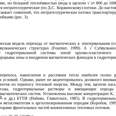
и, но большой теплоёмкостью (вода и щелочи √ от 800 до 1000
уя интрателлурические (по Д.С. Коржинскому) потоки. До наст
зывает сомнений, что интрателлурические потоки транспортир
йками (рис. 3).
ческая модель перехода от магматических к эпитермальным (
вулканических структурах (
Fournier
, 1999). А √ Субвулкани
т гидротермальной системы зоной хрупко-пластичного
прорывы зоны и внедрения магматических флюидов в гидротерм
переноса, накопления и рассеяния тепла наиболее полно 
х условий. Однако, ранее не акцентировалось должного внима
гентов по переносу тепловой энергии. Между тем, щелочи на
е газы, гидротермальные растворы и вмещающие породы
-магматических систем. Установлены высокие концентрации
K
,
 и др.) БТТИ (Набоко, Главатских, 1985). В гидротермальн
м метасоматитам и аргиллизированным породам (Коробов, 199
торами фронтальных частей конвективных тепловых потоков.