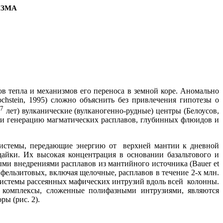
ИЗМА
в тепла и механизмов его переноса в земной коре. Аномально
chstein
, 1995) сложно объяснить без привлечения гипотезы о
7
0
лет) вулканические (вулканогенно-рудные) центры (Белоусов,
о и генерацию магматических расплавов, глубинных флюидов и
системы, передающие энергию от
верхней мантии к дневной
айки. Их высокая концентрация в основании базальтового и
ными внедрениями расплавов
из мантийного источника (
Bauer
et
фельзитовых, включая щелочные, расплавов в течение 2-х млн.
 системы рассеянных мафических интрузий вдоль всей
колонны.
е комплексы, сложенные полифазными интрузиями, являются
ы (рис. 2).