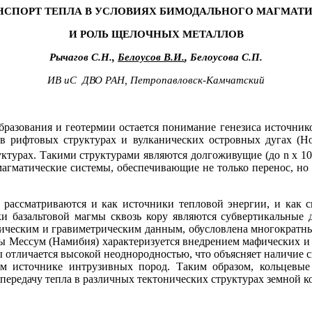
НСПОРТ ТЕПЛА В УСЛОВИЯХ БИМОДАЛЬНОГО МАГМАТ
И РОЛЬ ЩЕЛОЧНЫХ МЕТАЛЛОВ
Рычагов С.Н.,
Белоусов В.И.
, Белоусова С.П.
ИВ иС
ДВО РАН, Петропавловск-Камчатский
разования и геотермии остается понимание генезиса источнико
в рифтовых структурах и вулканических островных дугах (
Ho
уктурах. Такими структурами являются долгоживущие (до
n
x
1
магматические системы, обеспечивающие не только перенос, н
ы рассматриваются и как источники тепловой энергии, и как 
и базальтовой магмы сквозь кору являются субвертикальные д
смическим и гравиметрическим данным, обусловлена многократ
ы Мессум (Намибия) характеризуется внедрением мафических и 
уры отличается высокой неоднородностью, что объясняет наличие
ом источнике интрузивных пород. Таким образом, кольцевы
редачу тепла в различных тектонических структурах земной кор