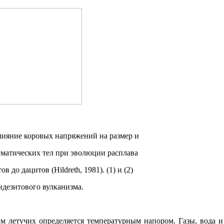
Влияние коровых напряжений на размер и
матических тел при эволюции расплава
тов до дацитов (
Hildreth
, 1981). (1) и (2)
андезитового вулканизма.
м летучих определяется температурным напором. Газы, вода 