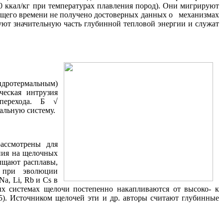
 ккал/кг при температурах плавления пород). Они мигрируют
оящего времени не получено достоверных данных о
механизмах
уют значительную часть глубинной тепловой энергии и служат
гидротермальным)
ческая интрузия
 перехода. Б √
альную систему.
рассмотрены для
ния на щелочных
сыщают расплавы,
 при эволюции
Na
,
Li
,
Rb
и
Cs
в
ых системах щелочи постепенно накапливаются от высоко- к
5). Источником щелочей эти и др. авторы считают глубинные