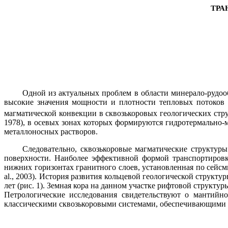
ТРА
Одной из актуальных проблем в области минерало-рудооб
высокие значения мощности и плотности тепловых потоков 
магматической конвекции в сквозькоровых геологических стр
1978), в осевых зонах которых формируются гидротермально-
металлоносных растворов.
Следовательно, сквозькоровые магматические структур
поверхности. Наиболее эффективной формой транспортировк
нижних горизонтах гранитного слоев, установленная по сей
al
., 2003)
.
История развития кольцевой геологической структур
лет (рис. 1). Земная кора на данном участке рифтовой структ
Петрологические исследования свидетельствуют о мантийн
классическими сквозькоровыми системами, обеспечивающими пе