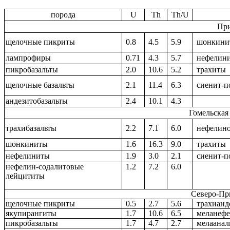
порода
U
Th
Th/U
При
щелочные пикриты
0.8
4.5
5.9
шонкини
лампрофиры
0.71
4.3
5.7
нефелин
пикробазальты
2.0
10.6
5.2
трахиты
щелочные базальты
2.1
11.4
6.3
сиенит-
андезитобазальты
2.4
10.1
4.3
Гомельская
трахибазальты
2.2
7.1
6.0
нефелин
шонкиниты
1.6
16.3
9.0
трахиты
нефелиниты
1.9
3.0
2.1
сиенит-
нефелин-содалитовые
1.2
7.2
6.0
лейцититы
Северо-Пр
щелочные пикриты
0.5
2.7
5.6
трахианд
якупирангиты
1.7
10.6
6.5
меланеф
пикр
o
базальты
1.7
4.7
2.7
мелаана