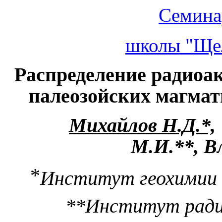
Семина
школы "Щел
Распределение радиоа
палеозойских магмат
Михайлов Н.Д.*,
М.И.**, В
*
Институт геохимии и
**Институт ради