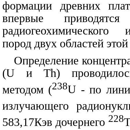
формации древних пла
впервые приводятся 
радиогеохимического 
пород двух областей это
Определение концентр
(
U
и
Th
) проводилос
238
методом (
U
- по лини
излучающего радионук
228
583,17Кэв дочернего