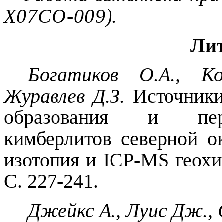
Х07СО-009
).
Лит
Богатиков О.А., Ко
Журавлев Д.З.
Источники
образования и перс
кимберлитов северной о
изотопия и
ICP
-
MS
геохи
С. 227-241.
Джейкс А., Луис Дж.,