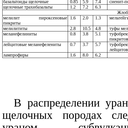
базальтоиды щелочные
0.85
5.9
7.4
сиенит-
щелочные трахибазальты
1.2
7.2
6.3
Жлоб
мелилит пироксеновые
1.6
2.0
1.3
мельтейг
пикриты
мелилититы
2.8
10.5
4.8
туфы ме
меланефелиниты
0.8
3.8
5.1
туфобре
пикрито
лейцитовые меланефелениты
0.7
3.7
5.7
туфобре
лейцито
лампрофиры
1.6
8.0
6.2
В распределении ура
щелочных породах сле
ураном субвулкан