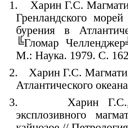
1.
Харин Г.С. Магмат
Гренландского морей 
бурения в Атлантич
╚Гломар Челленджер╩
М.: Наука. 1979. С. 16
2.
Харин Г.С. Магмат
Атлантического океана.
3.
Харин Г.С
эксплозивного магм
кайнозое // Петрологи