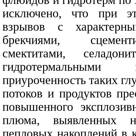
флюидов и гидротерм по 
исключено, что при э
взрывов с характерн
брекчиями, сцемент
смектитами, селадони
гидротермальными 
приуроченность таких г
потоков и продуктов пре
повышенного эксплозив
плюма, выявленных 
пепловых накоплений в 