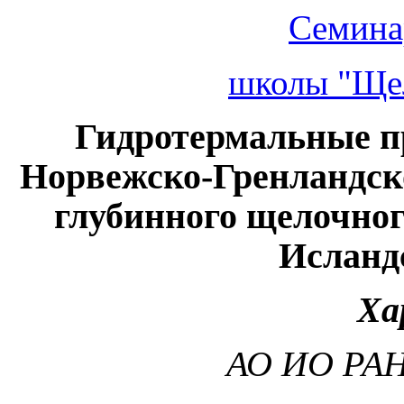
Семина
школы "Щел
Гидротермальные п
Норвежско-Гренландско
глубинного щелочног
Исланд
Ха
АО ИО РАН,