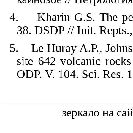
4.
Kharin G.S. The pe
38. DSDP // Init. Repts.,
5.
Le Huray A.P., Johns
site 642 volcanic rocks
ODP. V. 104. Sci. Res. 1
зеркало на са