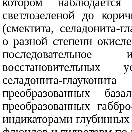
котором наблюдается 
светлозеленой до кори
(смектита, селадонита-г
о разной степени окисл
последовательное и
восстановительных 
селадонита-глауко
преобразованных баз
преобразованных габбро
индикаторами глубинных