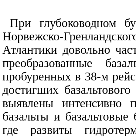
При глубоководном б
Норвежско-Гренландс
Атлантики довольно час
преобразованные база
пробуренных в 38-м рей
достигших базальтового
выявлены интенсивно п
базальты и базальтовые 
где развиты гидротер