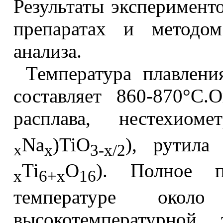
Результаты эксперимент
препаратах и методом
анализа.
Температура плавлени
составляет 860-870
°
С.О
расплава, нестехиоме
Na
)
TiO
), рутила
x
x
3-
x
/2
Ti
O
)
. Полное пл
x
6+
x
16
температуре окол
высокотемпературной 