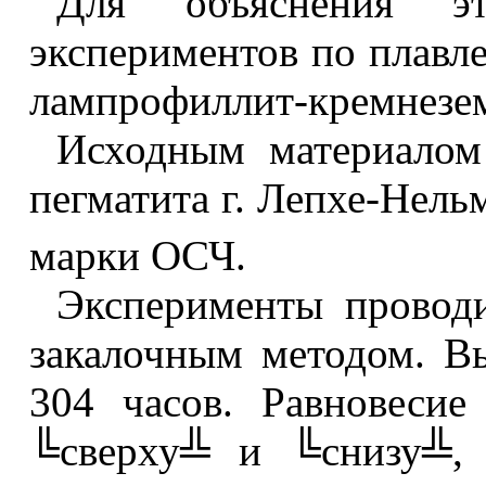
Для объяснения э
экспериментов по плавл
лампрофиллит-кремнезе
Исходным материалом
пегматита г. Лепхе-Нель
марки ОСЧ.
Эксперименты проводи
закалочным методом. Вы
304 часов. Равновесие
╚сверху╩ и ╚снизу╩, 