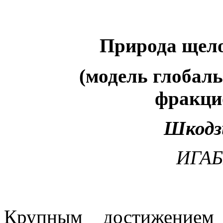
Природа щел
(модель глобал
фракци
Шкодз
ИГАБ
Крупным достижением 