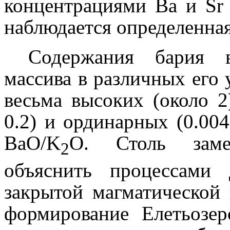
концентрациями
Ba
и
Sr
наблюдается определенна
Содержания бария в
массива в различных его 
весьма высоких (около 2
0.2) и ординарных (0.00
BaO
/
K
O
. Столь заме
2
объяснить процессами
закрытой магматической 
формирование Елетьозер