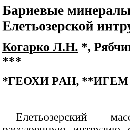
Бариевые минералы
Елетьозерской интр
Когарко Л.Н.
*, Рябчи
***
*ГЕОХИ Р
A
Н, **ИГЕМ
Елетьозерский ма
расслоенную интрузию 