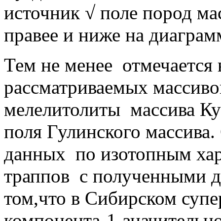
источник √ поле пород ма
правее и ниже на диагра
Тем не менее
отмечается 
рассматриваемых массивов
мелелитолиты
массива К
поля Гулинского массива.
данных
по изотопным ха
траппов
с полученными д
том,что в Сибирском суп
компонента-1-значительн