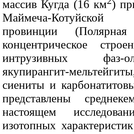
2
массив Кугда (16 км
) п
Маймеча-Котуйской 
провинции (Полярна
концентрическое стро
интрузивных фаз-ол
якупирангит-мельтейг
сиениты и карбонатито
представлены среднек
настоящем исследован
изотопных характеристик