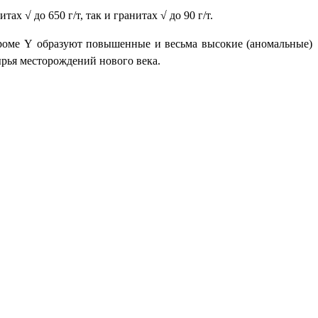
ах √ до 650 г/т, так и гранитах √ до 90 г/т.
роме
Y
образуют повышенные и весьма высокие (аномальные)
ырья месторождений нового века.