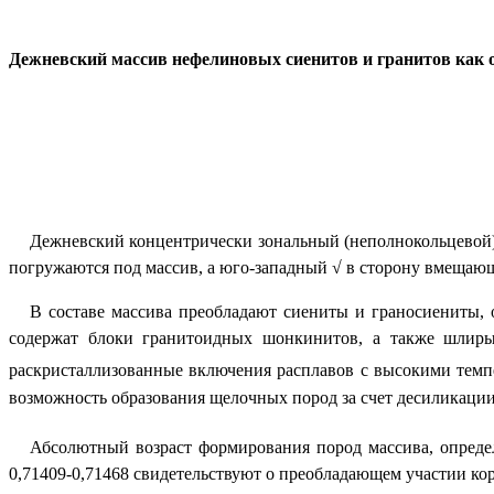
Дежневский массив нефелиновых сиенитов и гранитов как 
Дежневский концентрически зональный (неполнокольцевой)
погружаются под массив, а юго-западный √ в сторону вмещаю
В составе массива преобладают сиениты и граносиениты,
содержат блоки гранитоидных шонкинитов, а также шлир
раскристаллизованные включения расплавов с высокими темп
возможность образования щелочных пород за счет десиликаци
Абсолютный возраст формирования пород массива, опре
0,71409-0,71468 свидетельствуют о преобладающем участии ко