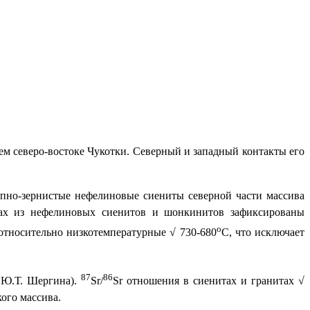
ем северо-востоке Чукотки. Северный и западный контакты его
упно-зернистые нефелиновые сиениты северной части массива
ах из нефелиновых сиенитов и шонкинитов зафиксированы
о
 относительно низкотемпературные √ 730-680
С, что исключает
87
86
 Ю.Т. Шергина).
Sr
/
Sr
отношения в сиенитах и гранитах √
ого массива.