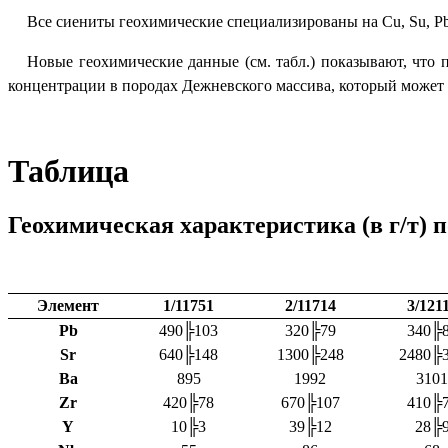
Все сиениты геохимические специализированы на
Cu
,
Su
,
P
Новые геохимические данные (см. табл.) показывают, что
концентрации в породах Дежневского массива, который может 
Таблица
Геохимическая характеристика (в г/т) 
Элемент
1/11751
2/11714
3/121
Pb
490
╠
103
320
╠
79
340
╠
Sr
640
╠
148
1300
╠
248
2480
╠
Ba
895
1992
3101
Zr
420
╠
78
670
╠
107
410
╠
Y
10
╠
3
39
╠
12
28
╠