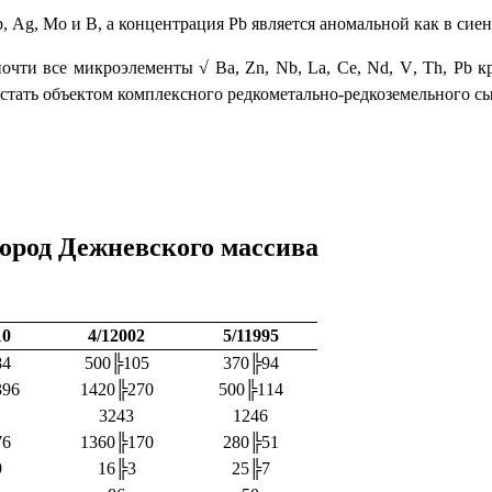
b
,
Ag
,
Mo
и
B
, а концентрация
Pb
является аномальной как в сиенит
 почти все микроэлементы √
Ba
,
Zn
,
Nb
,
La
,
Ce
,
Nd
,
V
,
Th
,
Pb
к
стать объектом комплексного редкометально-редкоземельного с
пород Дежневского массива
10
4/12002
5/11995
84
500
╠
105
370
╠
94
396
1420
╠
270
500
╠
114
3243
1246
76
1360
╠
170
280
╠
51
9
16
╠
3
25
╠
7