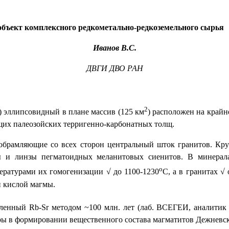
объект комплексного редкометально-редкоземельного сырья
Иванов В.С.
ДВГИ ДВО РАН
2
 эллипсовидный в плане массив (125 км
) расположен на крайн
щих палеозойских терригенно-карбонатных толщ.
 обрамляющие со всех сторон центральный шток гранитов. Кр
ы и линзы пегматоидных меланитовых сиенитов. В минерал
о
ературами их гомогенизации √ до 1100-1230
С, а в гранитах √
и кислой магмы.
деленный
Rb
-
Sr
методом
~
100 млн. лет (лаб. ВСЕГЕИ, аналитик
ры в формировании вещественного состава магматитов Дежневск