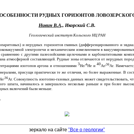
 ОСОБЕННОСТИ РУДНЫХ ГОРИЗОНТОВ ЛОВОЗЕРСКО
Нивин В.А
., Икорский С.В.
Геологический институт Кольского НЦ РАН
лопаритовых) и нерудных горизонтов главных (дифференцированного и эвдиал
оковакуумной электропечи и механическим измельчением в вакуумированных с
 сравнению с другими палеозойскими щелочными и карбонатитовыми компле
ана атмосферной составляющей. Рудные зоны отличаются от нерудных пород
3
40
4
36
ентрациями изотопов аргона и отношениями
He/
He
и
Ar/
Ar
. Намечает
инералами, присущи практически те же отличия, но более выраженные. В со
36
He/
Ar
. Совокупность изотопно-газовых данных может свидетельствовать, 
вого шпата, начиналось и завершалось несколько раньше и при более высо
идных включений были меньше.
.
зеркало на сайте
"Все о геологии"