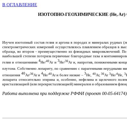
В ОГЛАВЛЕНИЕ
ИЗОТОПНО-ГЕОХИМИЧЕСКИЕ (
He, Ar
)
Изучен изотопный состав гелия и аргона в породах и минералах рудных (
спектрометрических измерений осуществлялось плавлением образцов в выс
образца, во втором - преимущественно из флюидных микровключений. По
наибольшей степени потеряла первичные благородные газы и контаминиров
4
3
40
36
гелия и отношениями
He/
Ar
и
He/
Ar
и, напротив, пониженными конц
плутона. Собственно лопариту, по сравнению с парагенными нерудными м
40
4
3
36
40
40
36
3
4
3
отношения
Ar/
Ar
и
He/
Ar
и более низкие –
He,
Ar,
Ar
He/
He,
лопарита относительно эгирина и, особенно, нефелина и щелочного поле
кристаллизацией (или перекристаллизацией) минералов и образованием флю
Работа выполнена при поддержке РФФИ (проект 00-05-64174)