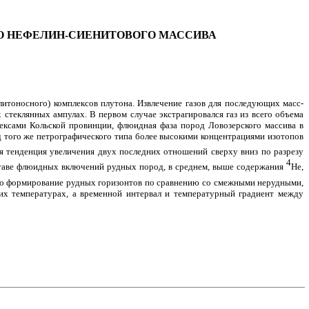
ГО НЕФЕЛИН-СИЕНИТОВОГО МАССИВА
итоносного) комплексов плутона. Извлечение газов для последующих масс-
теклянных ампулах. В первом случае экстрагировался газ из всего объема
ксами Кольской провинции, флюидная фаза пород Ловозерского массива в
 того же петрографического типа более высокими концентрациями изотопов
ся тенденция увеличения двух последних отношений сверху вниз по разрезу
4
ставе флюидных включений рудных пород, в среднем, выше содержания
He
,
что формирование рудных горизонтов по сравнению со смежными нерудными,
ких температурах, а временной интервал и температурный градиент между