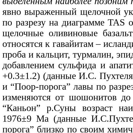
выделенным наиболее поздним 
явно выраженный щелочной укл
по разрезу на диаграмме
TAS
о
щелочные оливиновые базаль
относятся к гавайитам – исланд
проба и кальцит, турмалин, эпи
добавлением сульфида и апати
+0.3±1.2) (данные И.С. Пухтеля
и “Поор-порога” лавы по разре
изменяются от шошонитов до 
“Каньон” р.Суны возраст на
1976±9 Ма (данные И.С.Пухте
порога” близко по своим хими