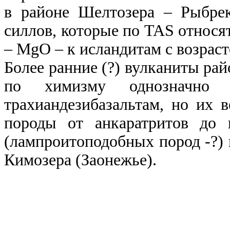
в районе Шелтозера – Рыбре
силлов, которые по
TAS
относят
–
MgO
– к исландитам с возрас
Более ранние (?) вулканиты рай
по химизму однозначно 
трахиандезибазальтам, но их в
породы от анкаратритов до 
(лампроитоподобных пород -?) 
Кимозера (Заонежье).