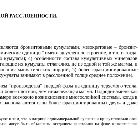
ОЙ РАССЛОЕННОСТИ.
являются бронзитовыми кумулатами, мезократовые – бронзит-
мические единицы” имеют двучленное строение, в т.ч. и тогда,
 кумулата); 4) особенности состава кумулятивных минералов
гающие их кумулаты отлагались не из одной и той же магмы, и
рования магматических порций; 5) более фракционированные
кумулаты занимают в расслоенной толще среднее положение).
ем “производства” твердой фазы на единицу теряемого тепла,
зии более плотной, чем нижележащая магма. Гидродинамическая
 камере возможно возникновение многослойной системы, когда в
рх располагаются слои более фракционированных двух- и даже
ствуют о том, что в матрице одноминеральной суспензии присутствовали слои
льно могут быть объяснены оседанием кристаллов на фоне конвективного