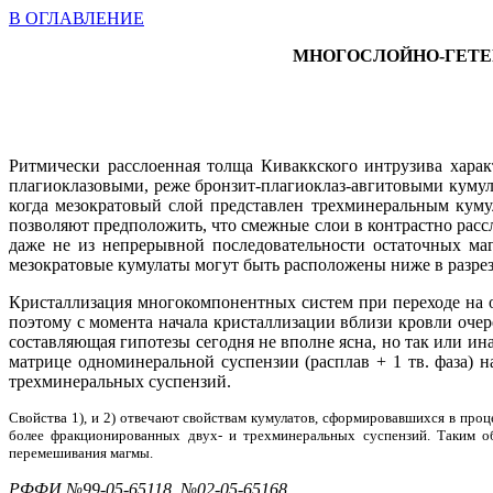
В ОГЛАВЛЕНИЕ
МНОГОСЛОЙНО-ГЕТЕ
Ритмически расслоенная толща Киваккского интрузива харак
плагиоклазовыми, реже бронзит-плагиоклаз-авгитовыми кумул
когда мезократовый слой представлен трехминеральным куму
позволяют предположить, что смежные слои в контрастно расс
даже не из непрерывной последовательности остаточных ма
мезократовые кумулаты могут быть расположены ниже в разре
Кристаллизация многокомпонентных систем при переходе на о
поэтому с момента начала кристаллизации вблизи кровли очер
составляющая гипотезы сегодня не вполне ясна, но так или ин
матрице одноминеральной суспензии (расплав + 1 тв. фаза) 
трехминеральных суспензий.
Свойства 1), и 2) отвечают свойствам кумулатов, сформировавшихся в проце
более фракционированных двух- и трехминеральных суспензий. Таким об
перемешивания магмы.
РФФИ №99-05-65118, №02-05-65168