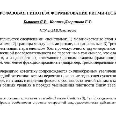
РОФАЗОВАЯ ГИПОТЕЗА ФОРМИРОВАНИЯ РИТМИЧЕСК
Бычкова Я.В.
, Коптев-Дворников Е.В.
МГУ им.М.В.Ломоносова
теризуется следующими свойствами: 1) меланократовые слои 
атами; 2) границы между слоями резкие, но
фациальные; 3) “рит
лятивным парагенезисом (без промежуточного двуминерального
лоенной последовательности не парагенны в том смысле, что сла
гм, а из дискретных, отвечающих разным стадиям фракциони
зе, чем менее фракционированные (например, трехминеральные 
чередную котектику сопровождается скачкообразным увеличени
едной котектики весьма вероятно появление здесь слоя суспен
аче, на этапах изменения фазового состава остаточной магмы в
на разных уровнях в порядке уменьшения плотности снизу вве
ссе оседания кристаллов в застойной магме. Свойства 3), 4) и 5) свидетель
разом, особенности строения контрастной макрорасслоенности действите